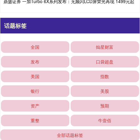
鼎盛证券 一加Turbo 6X系列发布：无频闪LCD屏荣光再现 1499元起
话题标签
全国
灿星财富
发布
口袋超盘
美国
指数
银行
美股
资产
预期
重整
牛壹佰
全部话题标签