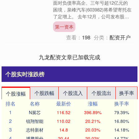
面对负债率高企、三年亏超12亿元的
困境，泉峰汽车(603982)将希望寄托在
了定增上。 去年12月，公司发布股票
发行预案，拟向实际控制人潘龙泉控制
第一资本
的德润控股，定....
查看：
198
分类：
配资开户
九龙配资文章已加载完成
个股实时涨跌榜
个股跌幅
个股流入
个股流出
换手率
个股涨幅
排名
名称
最新价
涨幅
换手率
1
N展芯
116.52
396.89%
79.39%
2
锐翔智能
110.02
20.21%
16.80%
3
志特新材
14.8
20.03%
14.18%
4
博腾股份
20.44
20.02%
14.77%