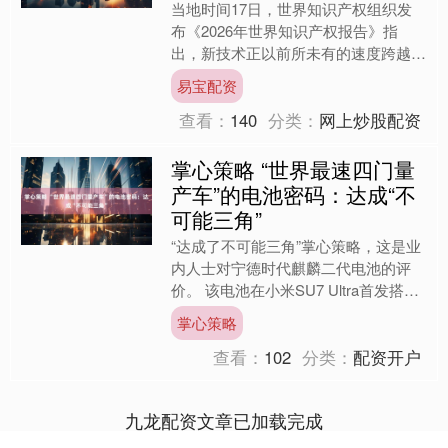
当地时间17日，世界知识产权组织发
布《2026年世界知识产权报告》指
出，新技术正以前所未有的速度跨越国
界，各国在技术应用强度上的差距也在
易宝配资
逐步缩小。报告基于250....
查看：
140
分类：
网上炒股配资
掌心策略 “世界最速四门量
产车”的电池密码：达成“不
可能三角”
“达成了不可能三角”掌心策略，这是业
内人士对宁德时代麒麟二代电池的评
价。 该电池在小米SU7 Ultra首发搭
载，与小米一同以“世界最速四门量产
掌心策略
车”为目标，成为....
查看：
102
分类：
配资开户
九龙配资文章已加载完成