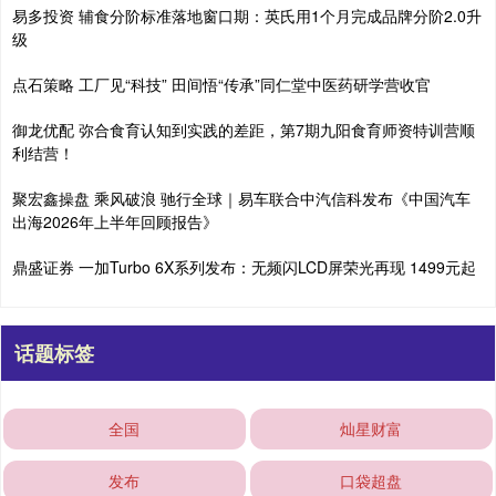
易多投资 辅食分阶标准落地窗口期：英氏用1个月完成品牌分阶2.0升
级
点石策略 工厂见“科技” 田间悟“传承”同仁堂中医药研学营收官
御龙优配 弥合食育认知到实践的差距，第7期九阳食育师资特训营顺
利结营！
聚宏鑫操盘 乘风破浪 驰行全球｜易车联合中汽信科发布《中国汽车
出海2026年上半年回顾报告》
鼎盛证券 一加Turbo 6X系列发布：无频闪LCD屏荣光再现 1499元起
话题标签
全国
灿星财富
发布
口袋超盘