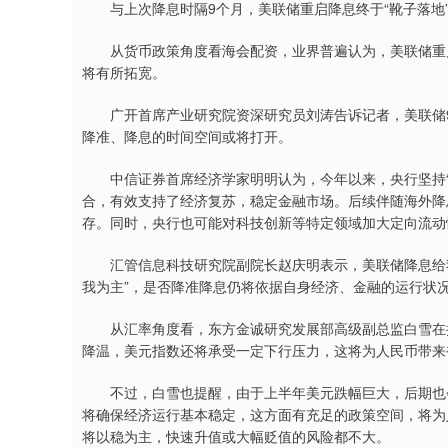
与上次降息时隔9个月，美联储重启降息终于“靴子落地
从货币政策角度看海会配资，业界普遍认为，美联储重启
将有所拓宽。
广开首席产业研究院资深研究员刘涛告诉记者，美联储9
降准、降息的时间空间或将打开。
中信证券首席经济学家明明认为，今年以来，央行坚持“适
合，有效支持了经济复苏，稳定金融市场。后续伴随海外降
存。同时，央行也可能对科技创新等特定领域加大定向流动
汇管信息科技研究院副院长赵庆明表示，美联储降息给我
我为主”，是否降准降息仍将依据自身经济、金融的运行状
从汇率角度看，东方金诚研究发展部高级副总监白雪在接
降温，美元指数还将承受一定下行压力，这将为人民币带来
不过，白雪也提醒，由于上半年美元跌幅巨大，后期也会
将确保经济运行基本稳定，这方面有充足的政策空间，将为
将以稳为主，快速升值或大幅贬值的风险都不大。