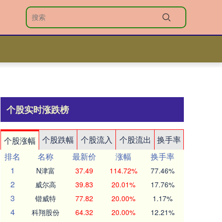
个股实时涨跌榜
个股跌幅
个股流入
个股流出
换手率
个股涨幅
排名
名称
最新价
涨幅
换手率
1
N津富
37.49
114.72%
77.46%
2
威尔高
39.83
20.01%
17.76%
3
锴威特
77.82
20.00%
1.17%
4
科翔股份
64.32
20.00%
12.21%