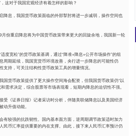
”，这对于我国宏观经济有着怎样的影响？
降息，我国货币政策面临的外部掣肘将进一步减弱，操作空间也
月份重启降息将为中国货币政策带来更大的回旋余地，我国新一轮
度宽松”的货币政策基调，通过“降准+降息+公开市场操作”的组
息周期延续，我国宽货币环境改善，央行进一步降息的可能性仍
性支持，可关注结构性货币政策工具的增量情况。
国货币政策提供了更大操作空间海会配资，但我国货币政策仍“以
况和需求决定，综合股票等市场表现看，短期内降息的迫切性不强。
受《证券日报》记者采访时分析，伴随美联储降息以及美国经济
被动升值动能。
有较强的抗跌韧性。国内基本面方面，逆周期调节政策适时加力
人民币汇率提供重要的内在支撑。由此，接下来人民币汇率预计仍