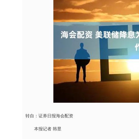
深证成指
14110.12
1.92
0.57%
-34.08
-
转自：证券日报海会配资
本报记者 韩昱