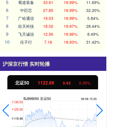
5
蜀道装备
33.61
19.99%
11.69%
6
中巨芯
27.85
19.99%
32.20%
7
广哈通信
19.03
19.99%
5.84%
8
欣天科技
18.02
19.97%
28.44%
9
飞天诚信
12.56
19.96%
8.49%
10
任子行
7.16
19.93%
31.42%
沪深京行情 实时轮播
北证50
1122.88
创业
3.42
0.30%