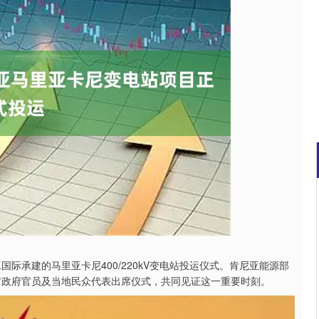
沪深300
4694.44
.42%
43.13
0.93%
际承建的马里亚卡尼400/220kV变电站投运仪式。肯尼亚能源部
方政府官员及当地民众代表出席仪式，共同见证这一重要时刻。