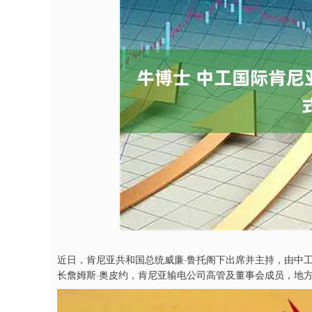
深证成指
14311.01
9.68
1.02%
200.89
1
近日，肯尼亚共和国总统威廉·鲁托阁下出席并主持，由中工国
长詹姆斯·奥皮约，肯尼亚输电公司高管及董事会成员，地