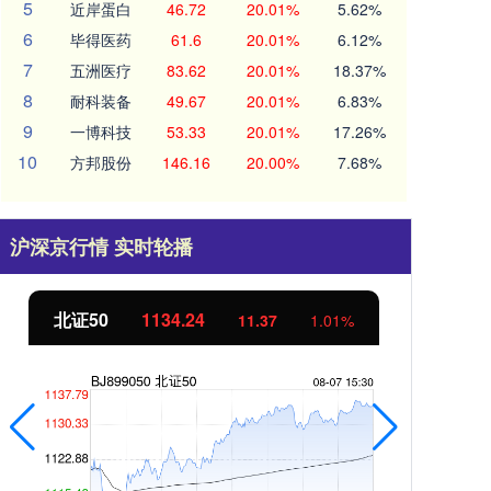
5
近岸蛋白
46.72
20.01%
5.62%
6
毕得医药
61.6
20.01%
6.12%
7
五洲医疗
83.62
20.01%
18.37%
8
耐科装备
49.67
20.01%
6.83%
9
一博科技
53.33
20.01%
17.26%
10
方邦股份
146.16
20.00%
7.68%
沪深京行情 实时轮播
北证50
1134.24
创
11.37
1.01%