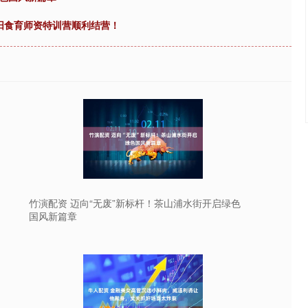
阳食育师资特训营顺利结营！
竹演配资 迈向“无废”新标杆！茶山浦水街开启绿色
国风新篇章