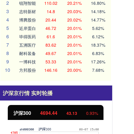
2
锐翔智能
110.02
20.21%
16.80%
3
志特新材
14.8
20.03%
14.18%
4
博腾股份
20.44
20.02%
14.77%
5
近岸蛋白
46.72
20.01%
5.62%
6
毕得医药
61.6
20.01%
6.12%
7
五洲医疗
83.62
20.01%
18.37%
8
耐科装备
49.67
20.01%
6.83%
9
一博科技
53.33
20.01%
17.26%
10
方邦股份
146.16
20.00%
7.68%
沪深京行情 实时轮播
北证50
1134.24
创
11.37
1.01%