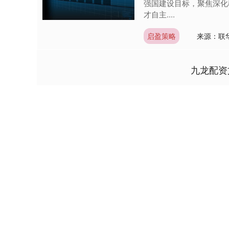
强国建设目标，聚焦深化
才自主....
启盈策略
来源：联
九龙配资
深证成指
14311.01
9.68
1.02%
200.89
1