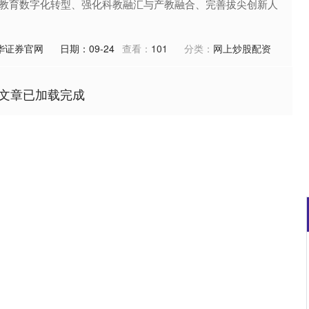
教育数字化转型、强化科教融汇与产教融合、完善拔尖创新人
华证券官网
日期：09-24
查看：
101
分类：
网上炒股配资
文章已加载完成
沪深300
4694.44
.42%
43.13
0.93%