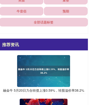
美股
重整
牛壹佰
预期
全部话题标签
推荐资讯
融金牛 5月20日力合转债上涨0.59%，转股溢价率38.2%