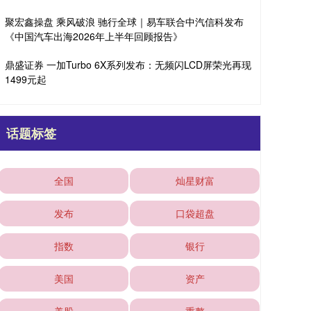
聚宏鑫操盘 乘风破浪 驰行全球｜易车联合中汽信科发布
《中国汽车出海2026年上半年回顾报告》
鼎盛证券 一加Turbo 6X系列发布：无频闪LCD屏荣光再现
1499元起
话题标签
全国
灿星财富
发布
口袋超盘
指数
银行
美国
资产