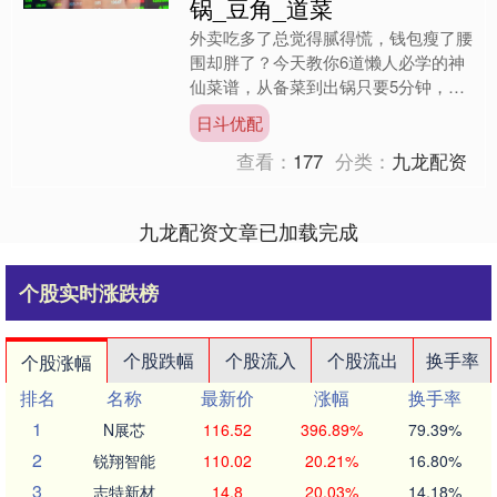
锅_豆角_道菜
外卖吃多了总觉得腻得慌，钱包瘦了腰
围却胖了？今天教你6道懒人必学的神
仙菜谱，从备菜到出锅只要5分钟，比
等外卖小哥还快！关键是便宜又健康，
日斗优配
厨房小白也能秒变大厨。 ....
查看：
177
分类：
九龙配资
九龙配资文章已加载完成
个股实时涨跌榜
个股跌幅
个股流入
个股流出
换手率
个股涨幅
排名
名称
最新价
涨幅
换手率
1
N展芯
116.52
396.89%
79.39%
2
锐翔智能
110.02
20.21%
16.80%
3
志特新材
14.8
20.03%
14.18%