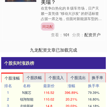
美瑞？
在竞争白热化的 B 级车市场，日产天
籁一直凭借 “移动大沙发” 的舒适标签
占据一席之地，但面对新能源车型的冲
击和合资竞品的降价围剿，仅靠单一优
同花配
势已难以为继。近日....
查看：
101
分类：
配资开户
九龙配资文章已加载完成
个股实时涨跌榜
个股跌幅
个股流入
个股流出
换手率
个股涨幅
排名
名称
最新价
涨幅
换手率
1
N展芯
116.52
396.89%
79.39%
2
锐翔智能
110.02
20.21%
16.80%
3
志特新材
14.8
20.03%
14.18%