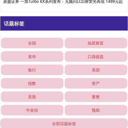
鼎盛证券 一加Turbo 6X系列发布：无频闪LCD屏荣光再现 1499元起
话题标签
全国
灿星财富
发布
口袋超盘
银行
美国
指数
资产
美股
重整
牛壹佰
预期
全部话题标签