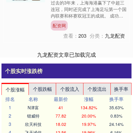
过去的3年来，上海海港赢下了中超三
连冠，同时还完成了上海足坛第一个国
内联赛和杯赛双冠王的成就。 成功的
背后，自然是很多人一起努力的结果。
配资网
不过有一个幕后英雄被很多....
查看：
203
分类：
九龙配资
九龙配资文章已加载完成
个股实时涨跌榜
个股跌幅
个股流入
个股流出
换手率
个股涨幅
排名
名称
最新价
涨幅
换手率
1
N津富
41
134.82%
35.63%
2
锴威特
77.82
20.00%
0.83%
3
欣天科技
18.02
19.97%
24.14%
4
飞天诚信
12.56
19.96%
6.16%