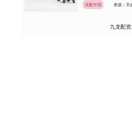
优配中国
来源：天
九龙配资
深证成指
14110.12
1.92
0.57%
-34.08
-