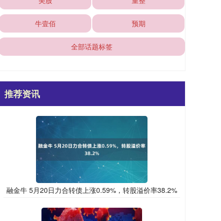
美股
重整
牛壹佰
预期
全部话题标签
推荐资讯
融金牛 5月20日力合转债上涨0.59%，转股溢价率38.2%