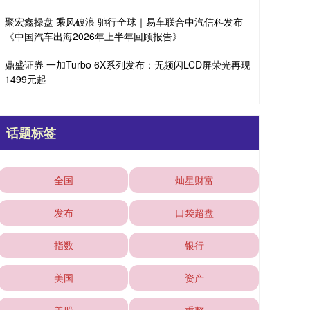
聚宏鑫操盘 乘风破浪 驰行全球｜易车联合中汽信科发布
《中国汽车出海2026年上半年回顾报告》
鼎盛证券 一加Turbo 6X系列发布：无频闪LCD屏荣光再现
1499元起
话题标签
全国
灿星财富
发布
口袋超盘
指数
银行
美国
资产