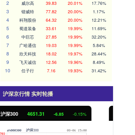
2
威尔高
39.83
20.01%
17.76%
3
锴威特
77.82
20.00%
1.17%
4
科翔股份
64.32
20.00%
12.21%
5
蜀道装备
33.61
19.99%
11.69%
6
中巨芯
27.85
19.99%
32.20%
7
广哈通信
19.03
19.99%
5.84%
8
欣天科技
18.02
19.97%
28.44%
9
飞天诚信
12.56
19.96%
8.49%
10
任子行
7.16
19.93%
31.42%
沪深京行情 实时轮播
北证50
1122.88
创业
3.42
0.30%