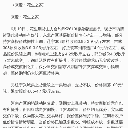
（来源：花生之家）
来源：花生之家
6月10日，花生期货主力合约PK2610继续偏强运行。现货市场情
绪受此带动略有好转，东北产区基层挺价惜售心态进一步增强，部分
持货商报价试探性上调，辽宁308原料收购3.85-3.9元/斤左右，吉林
308原料收购3.9-3.95元/斤左右，好货装车到筛选厂4.0元/斤左右，成
品报价跟随上调，8筛精米主流成交4.25元/斤左右，部分喊价4.3元/斤
（暂未成交），询价活跃度有所提升，不过终端需求仍无实质改善，
高价成交依旧乏力，仅少量交割需求及刚需补货支撑成交量小幅增
加，整体购销仍未脱离僵持格局。
另辽宁兴城集上货量较上一集增加，走货不快，价格回落100元/
吨，通货报价4.05-4.1元/斤左右。
河南产区购销活动恢复后，受期货上涨带动，持货商挺价意向也
有所提升，但因终端走货偏慢，且货源质量、价格均无优势，实际成
交仍平淡，仅局部大花生交易略好，报价整体维持平稳。短期看农户
低价惜售情绪明显，当前价格已触及多数农户种植成本线，多数基层