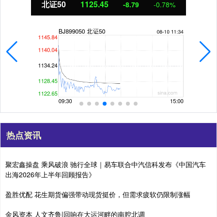
北证50
1125.45
-8.79
-0.78%
热点资讯
聚宏鑫操盘 乘风破浪 驰行全球｜易车联合中汽信科发布《中国汽车
出海2026年上半年回顾报告》
盈胜优配 花生期货偏强带动现货挺价，但需求疲软仍限制涨幅
金风资本 人文齐鲁|回响在大运河畔的南腔北调