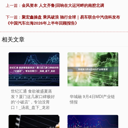
上一篇：
金风资本 人文齐鲁|回响在大运河畔的南腔北调
下一篇：
聚宏鑫操盘 乘风破浪 驰行全球｜易车联合中汽信科发布
《中国汽车出海2026年上半年回顾报告》
相关文章
世纪汇通 食欲被盛夏蒸
发？厦门这几家口碑极好
华城融 9月4日MDI产业链
的“小破店”，专治没胃
情报
口！_汤底_盘下_龙岩