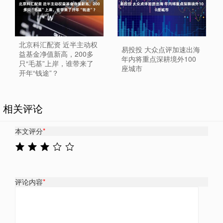
北京科汇配资 近半主动权
易投投 大众点评加速出海
益基金净值新高，200多
年内将重点深耕境外100
只“毛基”上岸，谁带来了
座城市
开年“钱途”？
相关评论
本文评分
*
评论内容
*